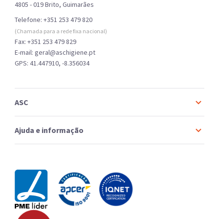
4805 - 019 Brito, Guimarães
Telefone:
+351 253 479 820
(Chamada para a rede fixa nacional)
Fax: +351 253 479 829
E-mail: geral@aschigiene.pt
GPS: 41.447910, -8.356034
ASC
Ajuda e informação