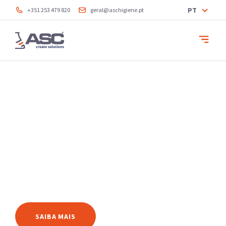
PT
+351 253 479 820
geral@aschigiene.pt
Criámos soluções.
Soluções de higiene
para o seu negócio.
SAIBA MAIS