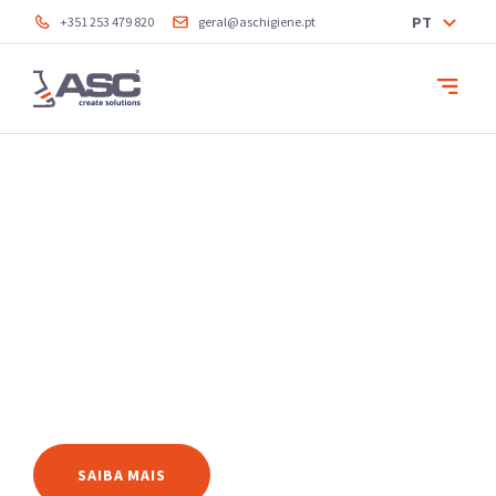
PT
+351 253 479 820
geral@aschigiene.pt
Criámos soluções.
Soluções de higiene
para o seu negócio.
SAIBA MAIS