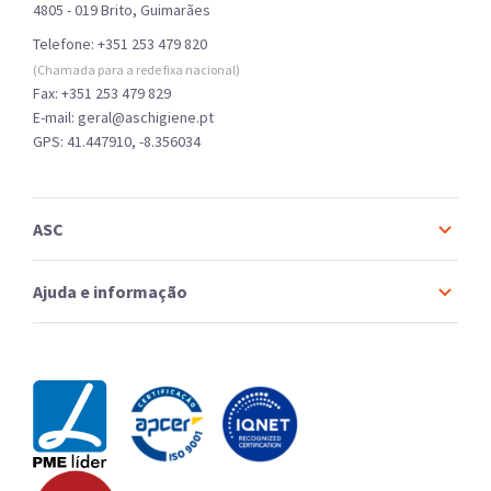
4805 - 019 Brito, Guimarães
Telefone:
+351 253 479 820
(Chamada para a rede fixa nacional)
Fax: +351 253 479 829
E-mail: geral@aschigiene.pt
GPS: 41.447910, -8.356034
ASC
Ajuda e informação