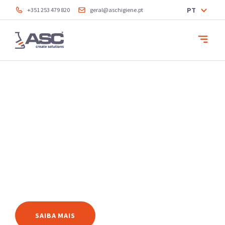
PT
+351 253 479 820
geral@aschigiene.pt
Criámos soluções.
Soluções de higiene
para o seu negócio.
SAIBA MAIS