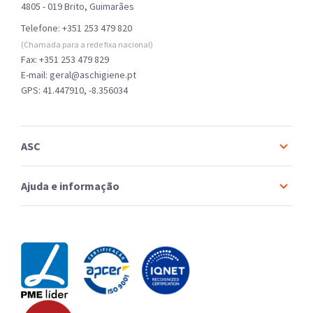
4805 - 019 Brito, Guimarães
Telefone:
+351 253 479 820
(Chamada para a rede fixa nacional)
Fax: +351 253 479 829
E-mail: geral@aschigiene.pt
GPS: 41.447910, -8.356034
ASC
Ajuda e informação